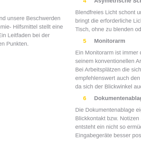
4
Asymetrische Schr
Blendfreies Licht schont 
sind unsere Beschwerden
bringt die erforderliche 
e- Hilfsmittel stellt eine
Tisch, ohne zu blenden od
Ein Leitfaden bei der
5
Monitorarm
en Punkten.
Ein Monitorarm ist immer 
seinem konventionellen Ar
Bei Arbeitsplätzen die sich
empfehlenswert auch den M
da sich der Blickwinkel au
6
Dokumentenabla
Die Dokumentenablage eigne
Blickkontakt bzw. Notize
entsteht ein nicht so ermü
Eingabegeräte besser posi