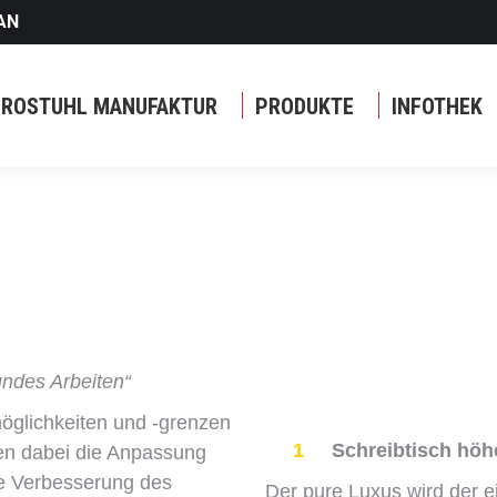
AN
ÜROSTUHL MANUFAKTUR
PRODUKTE
INFOTHEK
undes Arbeiten“
öglichkeiten und -grenzen
1
Schreibtisch höh
en dabei die Anpassung
ie Verbesserung des
Der pure Luxus wird der 