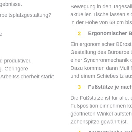
rgebnisse.
Bewegung in den Tagesallt
aktuellen Tische lassen s
beitsplatzgestaltung?
in der Höhe von 68 cm bis 
2
Ergonomischer B
e
Ein ergonomischer Bürostuh
Gestaltung des Büroarbeits
einer Synchronmechanik od
d produktiver.
Dazu kommen dann Multifu
g. Geringere
und einem Schiebesitz aus
Arbeitssicherheit stärkt
3
Fußstütze je nac
Die Fußstütze ist für alle,
Fußposition einnehmen kön
geöffneten Winkel aufsteh
Zehenspitze gewährt ist.