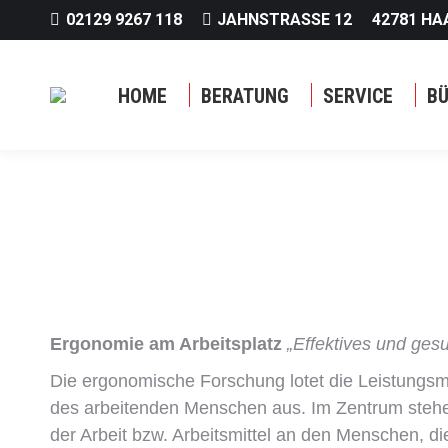
02129 9267 118
JAHNSTRASSE 12
42781 HA
HOME
BERATUNG
SERVICE
B
Ergonomie am Arbeitsplatz
„Effektives und ges
Die ergonomische Forschung lotet die Leistungsm
des arbeitenden Menschen aus. Im Zentrum steh
der Arbeit bzw. Arbeitsmittel an den Menschen, d