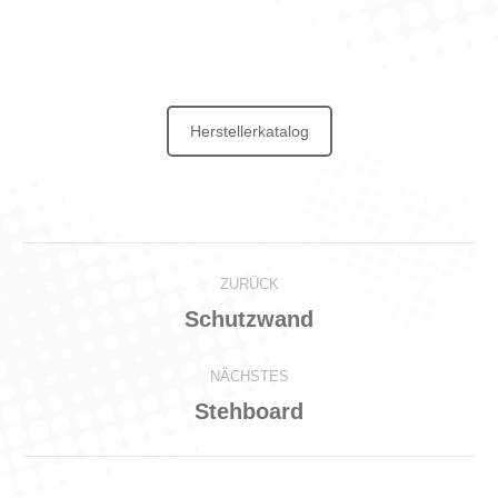
Herstellerkatalog
Project
ZURÜCK
navigation
Previous
Schutzwand
project:
NÄCHSTES
Next
Stehboard
project: