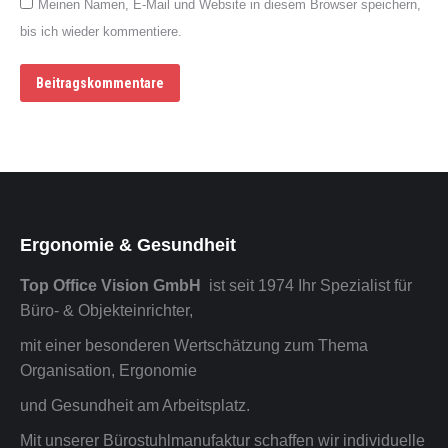
Meinen Namen, E-Mail und Website in diesem Browser speichern,
bis ich wieder kommentiere.
Beitragskommentare
Ergonomie & Gesundheit
Top Office Vision GmbH
ist seit 1974 Ihr Spezialist für
Büro- & Objekteinrichter,
mit einer besonderen Wertschätzung zum Thema
Organisation, Ergonomie
und Gesundheit am Arbeitsplatz.
Mit unserer Bürostuhlmanufaktur schaffen wir individuelle