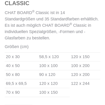
CLASSIC
®
CHAT BOARD
Classic ist in 14
Standardgrößen und 35 Standardfarben erhältlich.
®
Es ist auch möglich CHAT BOARD
Classic in
individuellen Spezialgrößen, -Formen und -
Glasfarben zu bestellen.
Größen (cm)
20 x 30
58,5 x 120
120 x 150
40 x 50
100 x 100
100 x 200
50 x 80
90 x 120
120 x 200
69,5 x 69,5
120 x 120
122 x 244
70 x 90
100 x 150