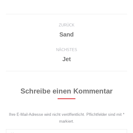
Project
ZURÜCK
navigation
Previous
Sand
project:
NÄCHSTES
Next
Jet
project:
Schreibe einen Kommentar
Ihre E-Mail-Adresse wird nicht veröffentlicht. Pflichtfelder sind mit
*
markiert.
Kommentar