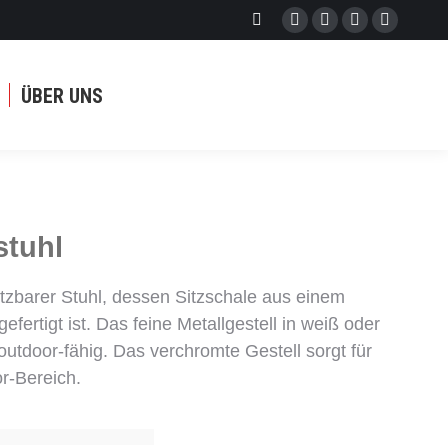
SEARCH:
Facebook
Instagram
Linkedin
Pinteres
page
page
page
page
opens
opens
opens
opens
ÜBER UNS
in
in
in
in
new
new
new
new
window
window
window
window
stuhl
nsetzbarer Stuhl, dessen Sitzschale aus einem
efertigt ist. Das feine Metallgestell in weiß oder
 outdoor-fähig. Das verchromte Gestell sorgt für
or-Bereich.