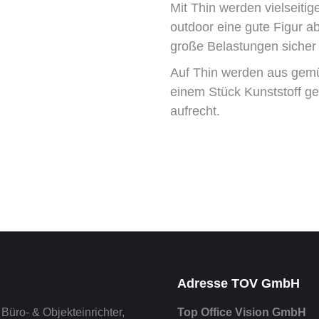
Mit Thin werden vielseitig
outdoor eine gute Figur ab.
große Belastungen sicher
Auf Thin werden aus gemü
einem Stück Kunststoff ge
aufrecht.
Adresse TOV GmbH
 Büro- & Objekteinrichter,
Top Office Vision GmbH