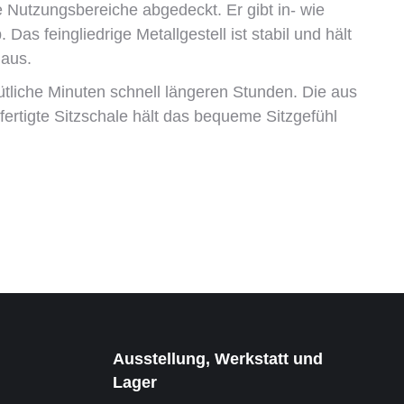
e Nutzungsbereiche abgedeckt. Er gibt in- wie
 Das feingliedrige Metallgestell ist stabil und hält
 aus.
tliche Minuten schnell längeren Stunden. Die aus
fertigte Sitzschale hält das bequeme Sitzgefühl
Ausstellung, Werkstatt und
Lager