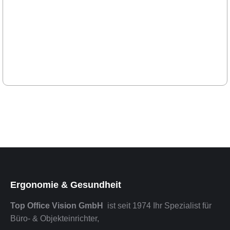
Aktionspreis
385,- € zzgl. MWST
Ergonomie & Gesundheit
Top Office Vision GmbH
ist seit 1974 Ihr Spezialist für
Büro- & Objekteinrichter,