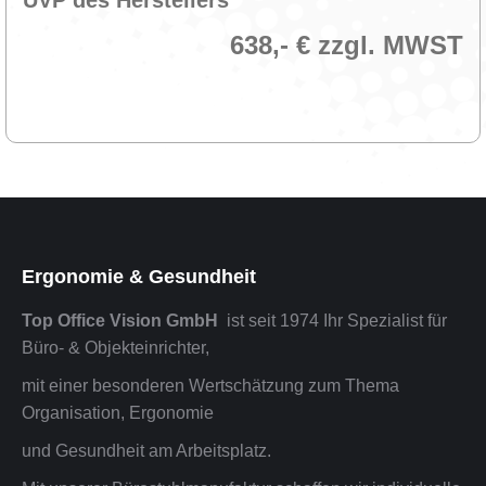
UVP des Herstellers
638,- € zzgl. MWST
Ergonomie & Gesundheit
Top Office Vision GmbH
ist seit 1974 Ihr Spezialist für
Büro- & Objekteinrichter,
mit einer besonderen Wertschätzung zum Thema
Organisation, Ergonomie
und Gesundheit am Arbeitsplatz.